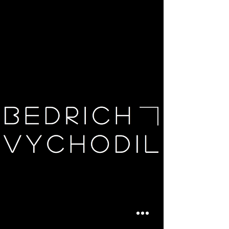
Fine Arts Painting Portfolio Page
BEDRICH VYCHODIL
Art, painting, surrealism
Webové umělecké stránky Art Portfolio výtvarného
umění
BEDRICH VYCHODIL
Umění, malba, surrealismus
osobní stránky malíře